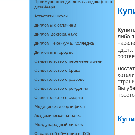
Преимущества диплома ландшафтного
дизайнера
Куп
Аттестаты школы
Дипломы с отличием
Купит
Диплом доктора наук
либо п
населе
Диплом Техникума, Колледжа
сделан
Дипломы в городах
соотве
Свидетельство о перемене имени
Достат
Свидетельство о браке
хотели
Свидетельство о разводе
страни
Вы убе
Свидетельство о рождении
просто
Свидетельство о смерти
Медицинский сертификат
Академическая справка
Купи
Международный диплом
Cправка об обучении в ВУЗе