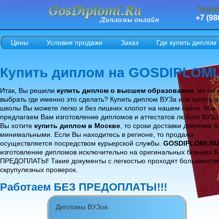
Телеф
+7 (98
Цены
Условия продажи
Заказ
Где купить диплом
Купить диплом на GOSDIPLOMI
Итак, Вы решили
купить диплом о высшем образовании
, но не
выбрать где именно это сделать? Купить диплом ВУЗа или купить а
школы Вы можете легко и без лишних хлопот на нашем сайте. Мы
предлагаем Вам изготовление дипломов и аттестатов любого ВУЗа
Вы хотите
купить диплом в Москве
, то сроки доставки диплома б
минимальными. Если Вы находитесь в регионе, то продажа
осуществляется посредством курьерской службы.
GOSDIPLOMI.RU
изготовление дипломов исключительно на оригинальных бланках 
ПРЕДОПЛАТЫ! Такие документы с легкостью проходят большинств
скрупулезных проверок.
Работаем БЕЗ ПРЕДОПЛАТЫ!!!
Дипломы ВУЗов