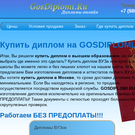
Телеф
+7 (98
Цены
Условия продажи
Заказ
Где купить диплом
Купить диплом на GOSDIPLOMI
Итак, Вы решили
купить диплом о высшем образовании
, но не
выбрать где именно это сделать? Купить диплом ВУЗа или купить а
школы Вы можете легко и без лишних хлопот на нашем сайте. Мы
предлагаем Вам изготовление дипломов и аттестатов любого ВУЗа
Вы хотите
купить диплом в Москве
, то сроки доставки диплома б
минимальными. Если Вы находитесь в регионе, то продажа
осуществляется посредством курьерской службы.
GOSDIPLOMI.RU
изготовление дипломов исключительно на оригинальных бланках 
ПРЕДОПЛАТЫ! Такие документы с легкостью проходят большинств
скрупулезных проверок.
Работаем БЕЗ ПРЕДОПЛАТЫ!!!
Дипломы ВУЗов