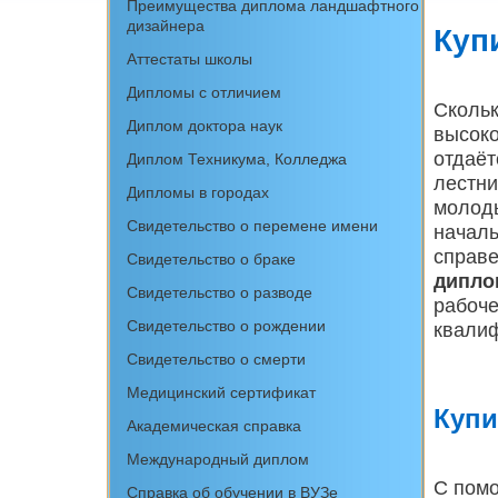
Преимущества диплома ландшафтного
дизайнера
Куп
Аттестаты школы
Дипломы с отличием
Скольк
Диплом доктора наук
высоко
отдаёт
Диплом Техникума, Колледжа
лестни
Дипломы в городах
молоды
Свидетельство о перемене имени
началь
справе
Свидетельство о браке
дипло
Свидетельство о разводе
рабоче
Свидетельство о рождении
квалиф
Свидетельство о смерти
Медицинский сертификат
Купи
Академическая справка
Международный диплом
С помо
Cправка об обучении в ВУЗе