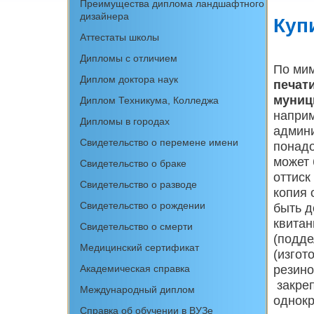
Преимущества диплома ландшафтного
дизайнера
Куп
Аттестаты школы
Дипломы с отличием
По мим
Диплом доктора наук
печат
муниц
Диплом Техникума, Колледжа
наприм
Дипломы в городах
админи
Свидетельство о перемене имени
понадо
может 
Свидетельство о браке
оттиск
Свидетельство о разводе
копия 
Свидетельство о рождении
быть д
квитан
Свидетельство о смерти
(подде
Медицинский сертификат
(изгот
резино
Академическая справка
закреп
Международный диплом
однокр
Cправка об обучении в ВУЗе