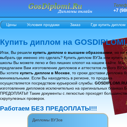
Телеф
+7 (98
Цены
Условия продажи
Заказ
Где купить диплом
Купить диплом на GOSDIPLOMI
Итак, Вы решили
купить диплом о высшем образовании
, но не
выбрать где именно это сделать? Купить диплом ВУЗа или купить а
школы Вы можете легко и без лишних хлопот на нашем сайте. Мы
предлагаем Вам изготовление дипломов и аттестатов любого ВУЗа
Вы хотите
купить диплом в Москве
, то сроки доставки диплома б
минимальными. Если Вы находитесь в регионе, то продажа
осуществляется посредством курьерской службы.
GOSDIPLOMI.RU
изготовление дипломов исключительно на оригинальных бланках 
ПРЕДОПЛАТЫ! Такие документы с легкостью проходят большинств
скрупулезных проверок.
Работаем БЕЗ ПРЕДОПЛАТЫ!!!
Дипломы ВУЗов