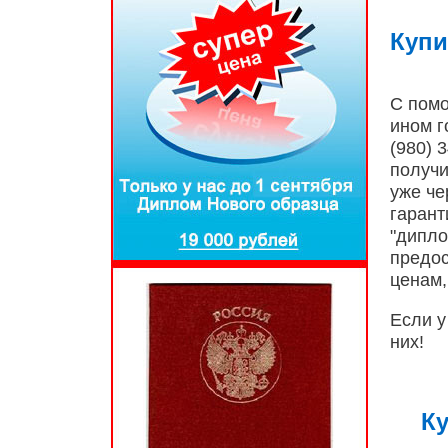
Купи
С помо
ином г
(980) 
получ
уже че
гарант
"дипло
предо
ценам,
Если у
них!
Ку