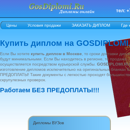
тел: +
Цены
Условия продажи
ЗАКАЗАТЬ ДИПЛОМ
Где 
Купить диплом на GOSDIPLOMI
Если Вы хотите
купить диплом в Москве
, то сроки доставки дип
будут минимальными. Если Вы находитесь в регионе, то продажа
осуществляется посредством курьерской службы.
GOSDIPLOMI.RU
изготовление дипломов исключительно на оригинальных бланках 
ПРЕДОПЛАТЫ! Такие документы с легкостью проходят большинств
скрупулезных проверок.
Работаем БЕЗ ПРЕДОПЛАТЫ!!!
Дипломы ВУЗов