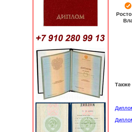
Росто
Вла
Также 
Дипло
Диплом