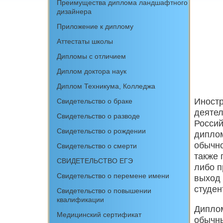
Преимущества диплома ландшафтного
дизайнера
Приложение к диплому
Аттестаты школы
Дипломы с отличием
Диплом доктора наук
Диплом Техникума, Колледжа
Иност
Свидетельство о браке
деятел
Свидетельство о разводе
Россий
Свидетельство о рождении
дипло
обычно
Свидетельство о смерти
также 
СВИДЕТЕЛЬСТВО ЕГЭ
либо п
Свидетельство о перемене имени
выход 
студен
Свидетельство о повышении
квалификации
Диплом
Медицинский сертификат
обычны