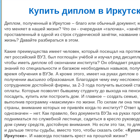
о
Купить диплом в Иркутс
Диплом, полученный в Иркутске
– благо или обычный документ, 
что меняет в нашей жизни? Что он - очередная «галочка», «зачёт
проставленный в одной из строк студенческой зачётки, название 
жизнь? Давайте разбираться в этом.
Какие преимущества имеет человек, который посещал на протя
лет российский ВУЗ, был поглощён учёбой и изучал ряд дисципли
чтобы иметь диплом об окончании института? Он обладает рядо
знаний по специальности и багажом необходимых навыков, полу
время обучения в ВУЗе. А кроме этого, имеет на руках диплом о
получении
высшего образования
. Благодаря чему ему несложно
сотрудником достойной фирмы, за 2-3 года получить высокий ста
оплаты. Которые позволят бывшему студенту до выхода на пенс
посадить, купить или построить дом. И главное – создать семью
выполнив программу «максимум» по жизни. По силам ли она те
страны, внимание которых не привлёк когда-то институт? Ответ з
однозначен – нет. Как правило, без документа ВУЗа на руках пр
подниматься по служебной лестнице, садиться в кресло руководс
дом сумму средств, достойную внимания. Но если это так, то для
и дальше тяготы судьбы, вместо того, чтобы сказать себе: «
Купл
Иркутске
». И навсегда поставить крест на прошлой жизни?