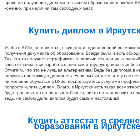
право на получение диплома о высшем образовании в любом ВУ
конечно, при наличии там свободных мест.
Купить диплом в Иркутс
Учеба в ВУЗе, не является, в сущности, единственной возможно
получения документа об образовании. Всегда были и есть обход
Так, кто-то получает сертификаты о наличии тех или иных знаний
вовсе отчаиваются заработать диплом и трудоустраиваются без 
Отметим, что это не лучшая альтернатива! Ведь без диплома в 
получить престижную должность. Если вы считаете, что у вас нет
ни желания обучаться в ВУЗе, воспользуйтесь услугами професс
попросту купите диплом. Благо, в Иркутске есть такая возможнос
будет распечатан на реальном бланке, никто не заподозрит в не
ведь, на самом деле, диплом будет самым настоящим!
Купить аттестат о средн
образовании в Иркутск