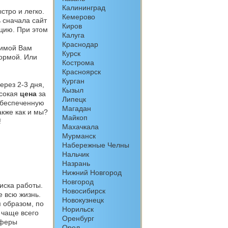
Калининград
стро и легко.
Кемерово
 сначала сайт
Киров
цию. При этом
Калуга
Краснодар
имой Вам
Курск
формой. Или
Кострома
Красноярск
Курган
ерез 2-3 дня,
Кызыл
ысокая
цена
за
Липецк
обеспеченную
Магадан
акже как и мы?
Майкоп
!
Махачкала
Мурманск
Набережные Челны
Нальчик
Назрань
Нижний Новгород
Новгород
иска работы.
Новосибирск
е всю жизнь.
Новокузнецк
м образом, по
Норильск
 чаще всего
Оренбург
сферы
Орел