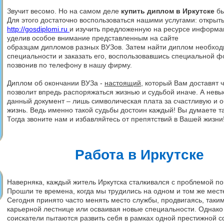
Звучит весомо. Но на самом деле
купить диплом в Иркутске
бы
Для этого достаточно воспользоваться нашими услугами: открыть
http://gosdiplomi.ru
и изучить предложенную на ресурсе информа
уделив особое внимание представленным на сайте
образцам
дипломов разных ВУЗов. Затем найти диплом
необход
специальности и заказать его, воспользовавшись специальной 
позвонив по телефону в нашу фирму.
Диплом об окончании ВУЗа
-
настоящий
, который Вам доставят ч
позволит впредь распоряжаться жизнью и судьбой иначе. А нев
данный документ – лишь символическая плата за счастливую и 
жизнь. Ведь именно такой судьбы достоин каждый! Вы думаете т
Тогда звоните нам и избавляйтесь от препятствий в Вашей жизни
Работа в Иркутске
Наверняка, каждый житель Иркутска сталкивался с проблемой по
Прошли те времена, когда мы трудились на одном и том же мест
Сегодня принято часто менять место службы, продвигаясь, таки
карьерной лестнице или осваивая новые специальности. Однако
соискатели пытаются развить себя в рамках одной престижной 