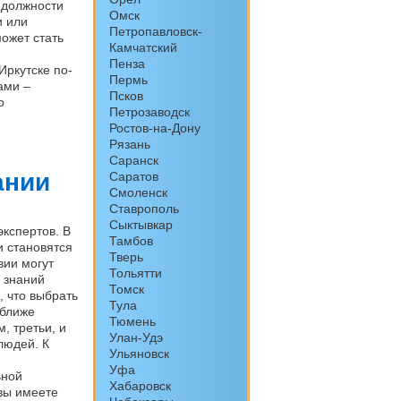
 должности
Омск
и или
Петропавловск-
ожет стать
Камчатский
Пенза
ркутске по-
Пермь
ами –
Псков
о
Петрозаводск
Ростов-на-Дону
Рязань
Саранск
ании
Саратов
Смоленск
Ставрополь
Сыктывкар
экспертов. В
Тамбов
и становятся
Тверь
вии могут
Тольятти
 знаний
Томск
, что выбрать
Тула
 ближе
Тюмень
, третьи, и
Улан-Удэ
людей. К
Ульяновск
Уфа
ьной
Хабаровск
 вы имеете