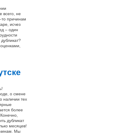
нии
 всего, не
м-то причинам
жаре, исчез
ед – один
рудности
 дубликат?
 оценками,
утске
ь!
воде, о смене
о наличии тех
лярные
ается более
 Конечно,
ить дубликат
лько месяцев!
ичинам. Мы