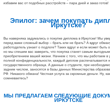
избавим вас от подобных расстройств – пара дней и заказ готов!
Эпилог: зачем покупать дип
Иркутске?
Вы наверняка задумались о покупке диплома в Иркутске! Мы уве
перед вами сложный выбор – брать или не брать? А вдруг обман
работодатель узнает о подлоге? Таких вдруг и если может быть о
но мы спешим вас заверить, что покупка станет самым выгодным
приобретением вашей жизни. Начнем с того, что мы работаем в 
полной конфиденциальности, каждый диплом распечатывается н
государственного образца. А данные о студенте, при необходим
задним числом, заносятся в базы данных Министерства образова
РФ. Никакого обмана! Честная услуга за скромные деньги. Ну, ка
сомневаетесь?
МЫ ПРЕДЛАГАЕМ СЛЕДУЮЩИЕ ДОКУ
ИРКУТСКЕ