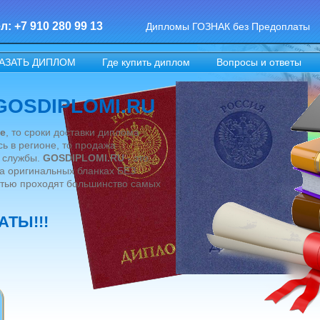
л: +7 910 280 99 13
Дипломы ГОЗНАК без Предоплаты
АЗАТЬ ДИПЛОМ
Где купить диплом
Вопросы и ответы
 GOSDIPLOMI.RU
е
, то сроки доставки диплома
ь в регионе, то продажа
й службы.
GOSDIPLOMI.RU
- это
а оригинальных бланках БЕЗ
тью проходят большинство самых
АТЫ!!!