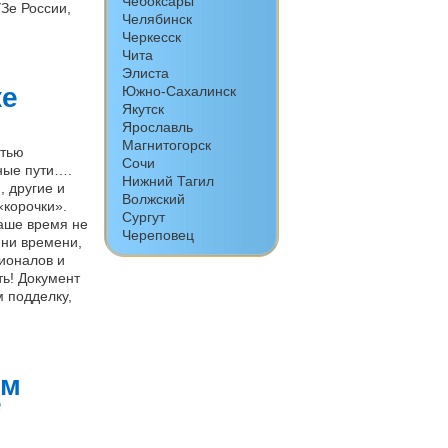
Чебоксары
Зе России,
Челябинск
Черкесск
Чита
Элиста
ке
Южно-Сахалинск
Якутск
Ярославль
Магнитогорск
стью
Сочи
ные пути….
Нижний Тагил
, другие и
Волжский
«корочки».
Сургут
наше время не
Череповец
 ни времени,
ионалов и
ть! Документ
м подделку,
ем
е