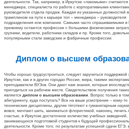
деятельности. Так, например, в Иркутске «лакомыми» считаются
менеджера, специалиста по работе с корпоративными клиентам
руководителя отдела продаж. Каждая из указанных должностей м
трамплином на пути к карьере топ – менеджера – руководителя
подразделения или компании. Самыми часто спрашиваемыми в И
прежнему остаются профессии с большими физическими затрат
грузчики, водители, работники складов и пр. Кроме того, довольн
популярными стали заводские и фабричные профессии.
Диплом о высшем образов
Чтобы хорошо трудоустроиться, следует заручиться поддержкой 
Иркутске, как и в других городах России, мира, такими экспертам
преподаватели ВУЗов. Они дают нам знания, которые впоследст
пригодиться на рабочем месте. Свидетельством получения таких
является
диплом о высшем образовании
. Вопрос только в том
абитуриенту, куда поступать? Все на ваше усмотрение – кому-то
технические дисциплины, другие тяготеют к гуманитарным наукам
вовсе, мечтают шить, заниматься флористикой, наконец, лечить 
счастью, в Иркутске достаточное количество учебных заведений,
занимающихся подготовкой студентов к будущей профессионал
деятельности. Кроме того, по результатам успешной сдачи ЕГЭ,