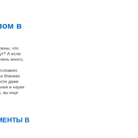
лом в
рены, что
ут? А если
чень много,
условиях
а бланках
ости даже
ния и науки
к, вы еще
МЕНТЫ В