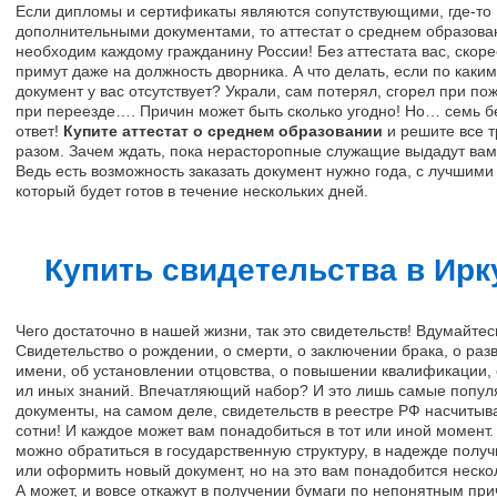
Если дипломы и сертификаты являются сопутствующими, где-то
дополнительными документами, то аттестат о среднем образова
необходим каждому гражданину России! Без аттестата вас, скорее
примут даже на должность дворника. А что делать, если по каки
документ у вас отсутствует? Украли, сам потерял, сгорел при по
при переезде…. Причин может быть сколько угодно! Но… семь б
ответ!
Купите аттестат о среднем образовании
и решите все т
разом. Зачем ждать, пока нерасторопные служащие выдадут вам
Ведь есть возможность заказать документ нужно года, с лучшими
который будет готов в течение нескольких дней.
Купить свидетельства в Ирк
Чего достаточно в нашей жизни, так это свидетельств! Вдумайтес
Свидетельство о рождении, о смерти, о заключении брака, о раз
имени, об установлении отцовства, о повышении квалификации, 
ил иных знаний. Впечатляющий набор? И это лишь самые попу
документы, на самом деле, свидетельств в реестре РФ насчитыв
сотни! И каждое может вам понадобиться в тот или иной момент.
можно обратиться в государственную структуру, в надежде получ
или оформить новый документ, но на это вам понадобится неско
А может, и вовсе откажут в получении бумаги по непонятным пр