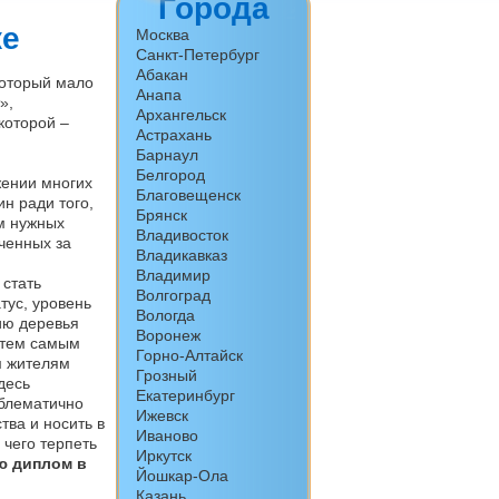
Города
ке
Москва
Санкт-Петербург
Абакан
который мало
Анапа
»,
Архангельск
которой –
Астрахань
Барнаул
Белгород
жении многих
Благовещенск
н ради того,
Брянск
м нужных
Владивосток
ченных за
Владикавказ
Владимир
 стать
Волгоград
тус, уровень
Вологда
ию деревья
Воронеж
, тем самым
Горно-Алтайск
м жителям
Грозный
десь
Екатеринбург
облематично
Ижевск
тва и носить в
Иваново
 чего терпеть
Иркутск
ю диплом в
Йошкар-Ола
Казань