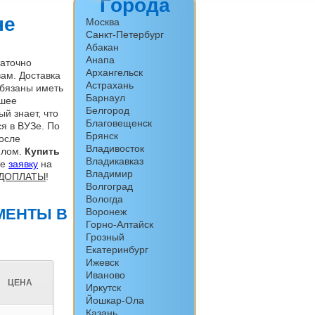
Города
не
Москва
Санкт-Петербург
Абакан
Анапа
таточно
Архангельск
вам. Доставка
Астрахань
обязаны иметь
Барнаул
сшее
Белгород
й знает, что
Благовещенск
я в ВУЗе. По
Брянск
После
Владивосток
плом.
Купить
Владикавказ
те
заявку
на
Владимир
ЕДОПЛАТЫ
!
Волгоград
Вологда
МЕНТЫ В
Воронеж
Горно-Алтайск
Грозный
Екатеринбург
Ижевск
Иваново
ЦЕНА
Иркутск
Йошкар-Ола
Казань