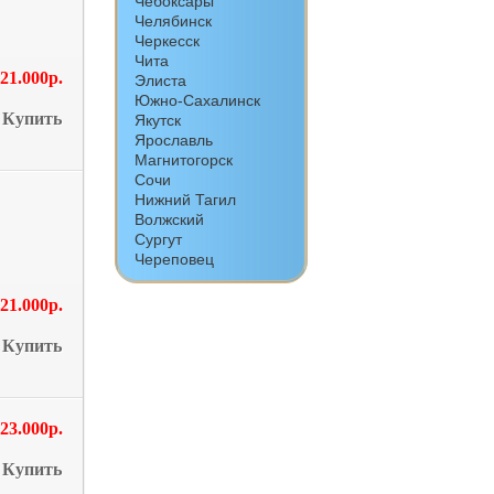
Чебоксары
Челябинск
Черкесск
Чита
21.000р.
Элиста
Южно-Сахалинск
Купить
Якутск
Ярославль
Магнитогорск
Сочи
Нижний Тагил
Волжский
Сургут
Череповец
21.000р.
Купить
23.000р.
Купить