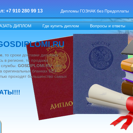
л: +7 910 280 99 13
Дипломы ГОЗНАК без Предоплаты
АЗАТЬ ДИПЛОМ
Где купить диплом
Вопросы и ответы
 GOSDIPLOMI.RU
е
, то сроки доставки диплома
ь в регионе, то продажа
й службы.
GOSDIPLOMI.RU
- это
а оригинальных бланках БЕЗ
тью проходят большинство самых
АТЫ!!!