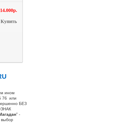
14.000р.
Купить
RU
м ином
6 76 или
вершенно БЕЗ
ОЗНАК
Магадан
" -
й выбор